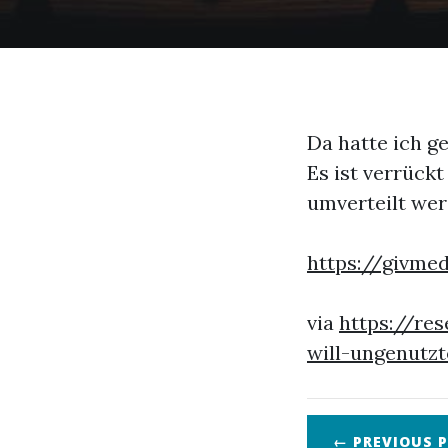
Da hatte ich g
Es ist verrück
umverteilt wer
https://givme
via
https://re
will-ungenutz
← PREVIOUS
P