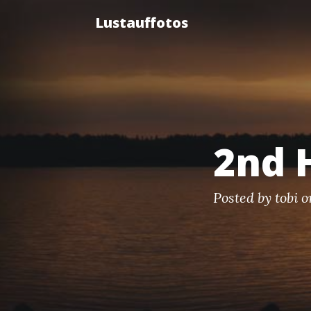
Lustauffotos
2nd 
Posted by
tobi
on