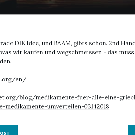
erade DIE Idee, und BAAM, gibts schon. 2nd Ha
t was wir kaufen und wegschmeissen - das muss
den.
d.org/en/
set.org/blog/medikamente-fuer-alle-eine-griec
te-medikamente-umverteilen-03142018
OST