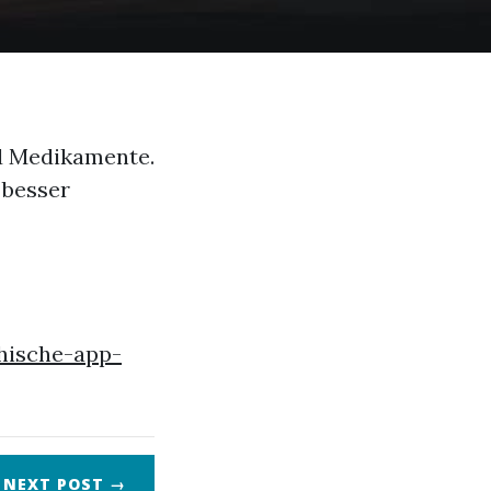
nd Medikamente.
 besser
hische-app-
NEXT
POST
→